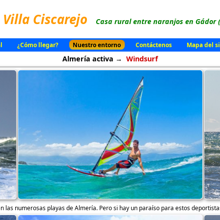
Villa Ciscarejo
Casa rural entre naranjos en Gádor 
l
¿Cómo llegar?
Nuestro entorno
Contáctenos
Mapa del si
Almería activa →
Windsurf
en las numerosas playas de Almería. Pero si hay un paraíso para estos deportistas