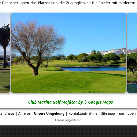
 Besucher loben das Platzdesign, die Zugänglichkeit für Spieler mit mittlere
→ Club Marina Golf Mojácar by © Google Maps
|
|
|
|
|
Landhaus
Anreise
Unsere Umgebung
Kontaktaufnahme
Site map
nach oben 
Enrique Berger © 2026