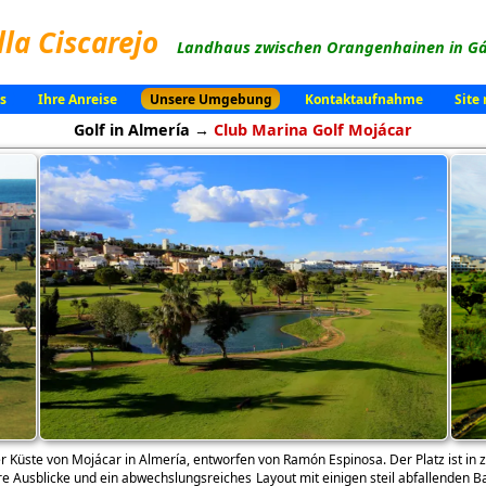
lla Ciscarejo
Landhaus zwischen Orangenhainen in Gá
s
Ihre Anreise
Unsere Umgebung
Kontaktaufnahme
Site
Golf in Almería →
Club Marina Golf Mojácar
er Küste von Mojácar in Almería, entworfen von Ramón Espinosa. Der Platz ist in 
äre Ausblicke und ein abwechslungsreiches Layout mit einigen steil abfallenden