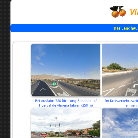
Vi
Das Landhau
Bei Ausfahrt 780 Richtung Benahadux/
Im Kreisverkehr zweit
Huercal de Almería fahren (250 m)
nehmen 