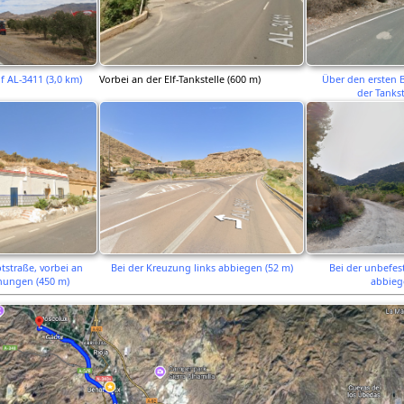
 AL-3411 (3,0 km)
Vorbei an der Elf-Tankstelle (600 m)
Über den ersten
der Tankst
tstraße, vorbei an
Bei der Kreuzung links abbiegen (52 m)
Bei der unbefest
ungen (450 m)
abbieg