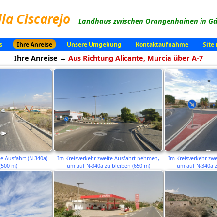
lla Ciscarejo
Landhaus zwischen Orangenhainen in Gád
s
Ihre Anreise
Unsere Umgebung
Kontaktaufnahme
Site
Ihre Anreise →
Aus Richtung Alicante, Murcia über A-7
e Ausfahrt (N-340a)
Im Kreisverkehr zweite Ausfahrt nehmen,
Im Kreisverkehr zw
(500 m)
um auf N-340a zu bleiben (650 m)
um auf N-340a z