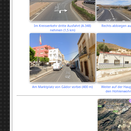
Im Kreisverkehr dritte Ausfahrt (A-348)
Rechts abbiegen auf
nehmen (1,5 km)
Am Marktplatz von Gádor vorbei (400 m)
Weiter auf der Haup
den Höhlenwohn