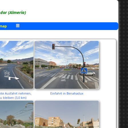
or (Almería)
 map
eite Ausfahrt nehmen,
Einfahrt in Benahadux
u bleiben (3,0 km)