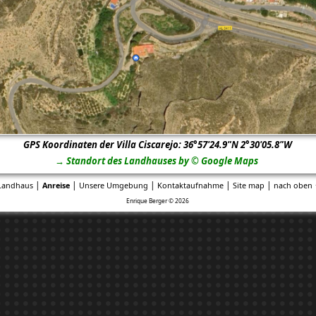
GPS Koordinaten der Villa Ciscarejo: 36°57'24.9"N 2°30'05.8"W
→ Standort des Landhauses by © Google Maps
|
|
|
|
|
Landhaus
Anreise
Unsere Umgebung
Kontaktaufnahme
Site map
nach oben 
Enrique Berger © 2026