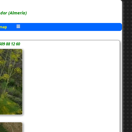
or (Almería)
 map
609 88 12 60