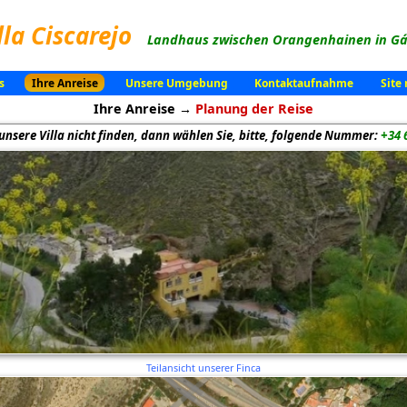
lla Ciscarejo
Landhaus zwischen Orangenhainen in Gád
s
Ihre Anreise
Unsere Umgebung
Kontaktaufnahme
Site
Ihre Anreise →
Planung der Reise
 unsere Villa nicht finden, dann wählen Sie, bitte, folgende Nummer:
+34 
Teilansicht unserer Finca