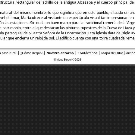
estructura rectangular de ladrillo de la antigua Alcazaba y el cuerpo principal
natural del mismo nombre, lo que significa que en este pueblo, situado en una
ivel del mar, María ofrece al visitante un espectáculo visual tan impresionante
n las estaciones. Sin duda un buen marco para la tradicional romería de la Virg
trimonio, entre el que destacan las pinturas rupestres de la Cueva de Haza y e
a parroquial de Nuestra Señora de la Encarnación. Esta iglesia data del siglo X
ar que encierra un reloj de sol. El edificio cuenta con una torre cuadrada remat
|
|
|
|
|
a casa rural
¿Cómo llegar?
Nuestro entorno
Contáctenos
Mapa del sitio
arriba
Enrique Berger © 2026