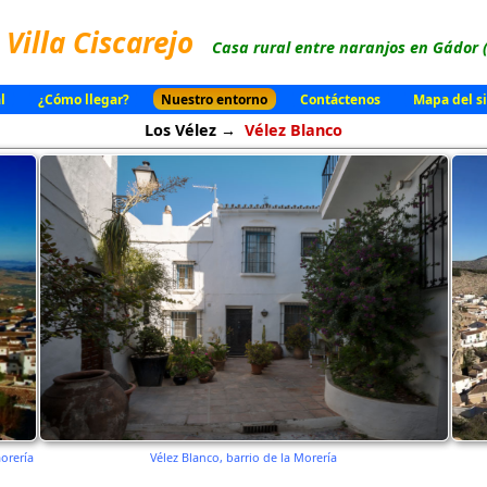
Villa Ciscarejo
Casa rural entre naranjos en Gádor 
l
¿Cómo llegar?
Nuestro entorno
Contáctenos
Mapa del si
Los Vélez →
Vélez Blanco
morería
Vélez Blanco, barrio de la Morería