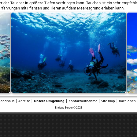
er der Taucher in größere Tiefen vordringen kann. Tauchen ist ein sehr empfe
rfahrungen mit Pflanzen und Tieren auf dem Meeresgrund erleben kann.
|
|
|
|
|
Landhaus
Anreise
Unsere Umgebung
Kontaktaufnahme
Site map
nach oben 
Enrique Berger © 2026