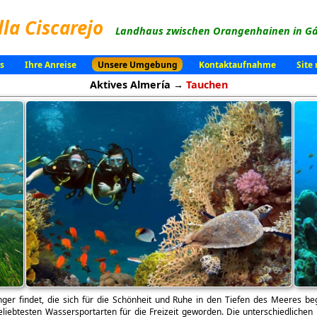
lla Ciscarejo
Landhaus zwischen Orangenhainen in Gá
s
Ihre Anreise
Unsere Umgebung
Kontaktaufnahme
Site
Aktives Almería →
Tauchen
er findet, die sich für die Schönheit und Ruhe in den Tiefen des Meeres beg
eliebtesten Wassersportarten für die Freizeit geworden. Die unterschiedlichen