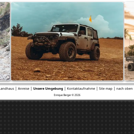
|
|
|
|
|
Landhaus
Anreise
Unsere Umgebung
Kontaktaufnahme
Site map
nach oben 
Enrique Berger © 2026