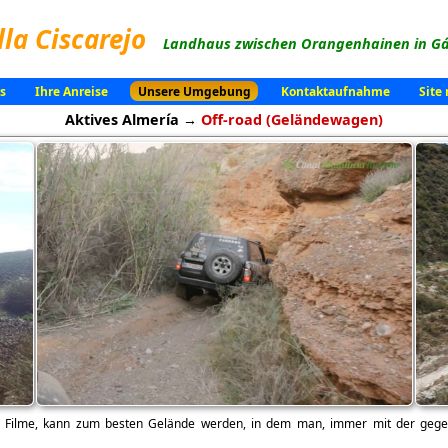
lla Ciscarejo
Landhaus zwischen Orangenhainen in Gá
s
Ihre Anreise
Unsere Umgebung
Kontaktaufnahme
Site
Aktives Almería →
Off-road (Geländewagen)
e Filme, kann zum besten Gelände werden, in dem man, immer mit der geg