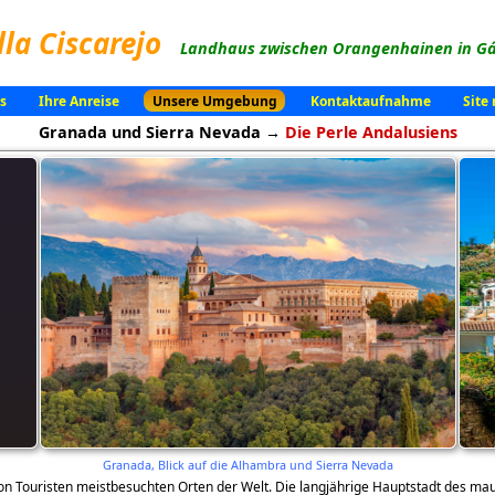
lla Ciscarejo
Landhaus zwischen Orangenhainen in Gá
s
Ihre Anreise
Unsere Umgebung
Kontaktaufnahme
Site
Granada und Sierra Nevada →
Die Perle Andalusiens
Granada, Blick auf die Alhambra und Sierra Nevada
 von Touristen meistbesuchten Orten der Welt. Die langjährige Hauptstadt des m