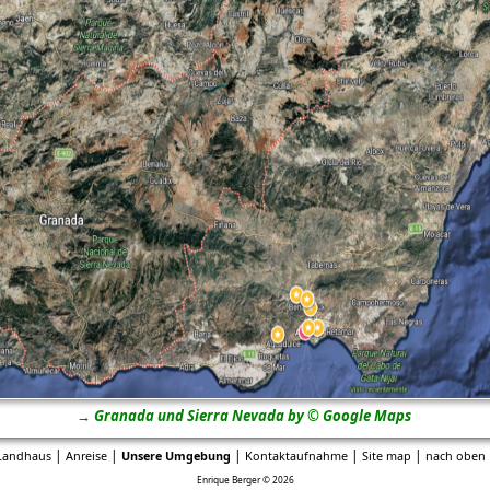
→ Granada und Sierra Nevada by © Google Maps
|
|
|
|
|
Landhaus
Anreise
Unsere Umgebung
Kontaktaufnahme
Site map
nach oben 
Enrique Berger © 2026