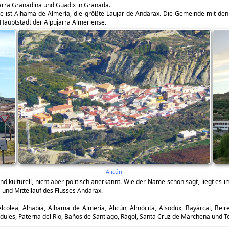
arra Granadina und Guadix in Granada.
 ist Alhama de Almería, die größte Laujar de Andarax. Die Gemeinde mit den 
e Hauptstadt der Alpujarra Almeriense.
Alicún
d kulturell, nicht aber politisch anerkannt. Wie der Name schon sagt, liegt es im
 und Mittellauf des Flusses Andarax.
olea, Alhabia, Alhama de Almería, Alicún, Almócita, Alsodux, Bayárcal, Beire
 Padules, Paterna del Río, Baños de Santiago, Rágol, Santa Cruz de Marchena und 