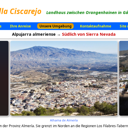
lla Ciscarejo
Landhaus zwischen Orangenhainen in Gád
s
Ihre Anreise
Unsere Umgebung
Kontaktaufnahme
Site
Alpujarra almeriense →
Südlich von Sierra Nevada
Alhama de Almería
n der Provinz Almería. Sie grenzt im Norden an die Regionen Los Filabres-Tabe