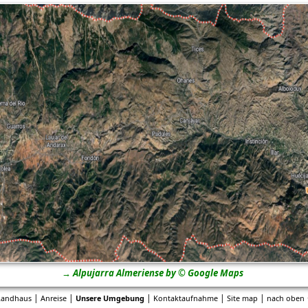
→ Alpujarra Almeriense by © Google Maps
|
|
|
|
|
Landhaus
Anreise
Unsere Umgebung
Kontaktaufnahme
Site map
nach oben 