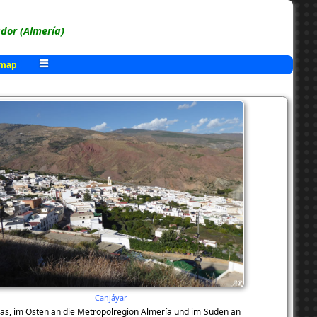
or (Almería)
 map
Canjáyar
rnas, im Osten an die Metropolregion Almería und im Süden an