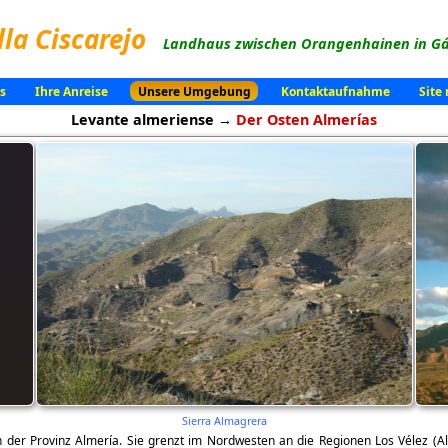
lla Ciscarejo
Landhaus zwischen Orangenhainen in Gá
s
Ihre Anreise
Unsere Umgebung
Kontaktaufnahme
Site
Levante almeriense →
Der Osten Almerías
Sierra Almagrera
n der Provinz Almería. Sie grenzt im Nordwesten an die Regionen Los Vélez (