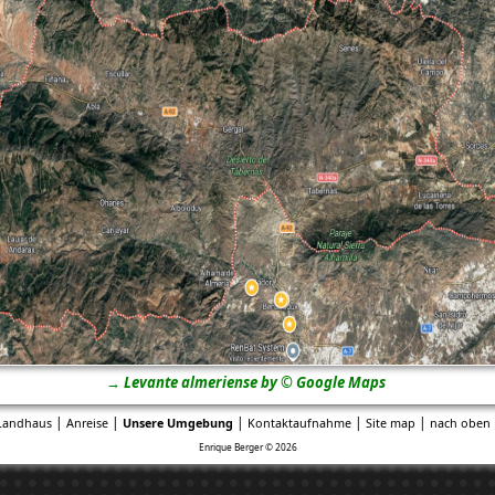
→ Levante almeriense by © Google Maps
|
|
|
|
|
Landhaus
Anreise
Unsere Umgebung
Kontaktaufnahme
Site map
nach oben 
Enrique Berger © 2026