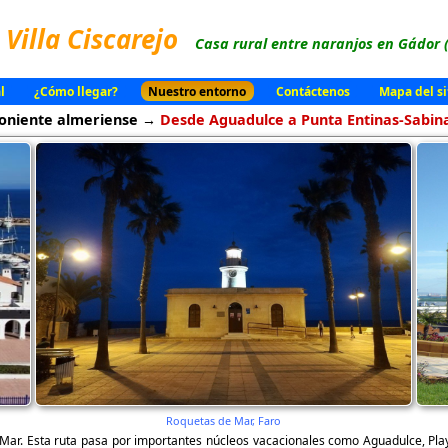
Villa Ciscarejo
Casa rural entre naranjos en Gádor 
l
¿Cómo llegar?
Nuestro entorno
Contáctenos
Mapa del si
oniente almeriense →
Desde Aguadulce a Punta Entinas-Sabin
Roquetas de Mar, Faro
 Mar. Esta ruta pasa por importantes núcleos vacacionales como Aguadulce, Pla