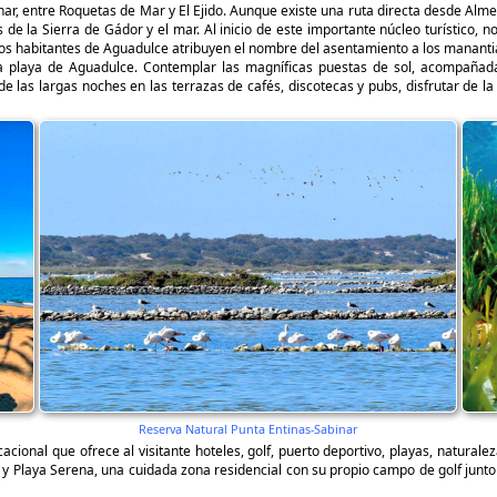
nar, entre Roquetas de Mar y El Ejido. Aunque existe una ruta directa desde Alme
 de la Sierra de Gádor y el mar. Al inicio de este importante núcleo turístico,
 Los habitantes de Aguadulce atribuyen el nombre del asentamiento a los manantia
 playa de Aguadulce. Contemplar las magníficas puestas de sol, acompañadas
de las largas noches en las terrazas de cafés, discotecas y pubs, disfrutar de l
Reserva Natural Punta Entinas-Sabinar
cional que ofrece al visitante hoteles, golf, puerto deportivo, playas, naturale
 Playa Serena, una cuidada zona residencial con su propio campo de golf junto a