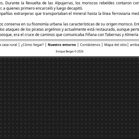
es. Durante la Revuelta de las Alpujarras, los moriscos rebeldes contaron co
ar, a quienes primero encarceló y luego decapitó.
ompañías extranjeras que transportaban el mineral hasta la línea ferroviaria me
or, conserva en su fisonomía urbana las características de su origen morisco. En
 los ataques de los piratas argelinos y actualmente está restaurado, aunque perte
l bosque, era el cruce de caminos que comunicaba Fiñana con Tabernas y Almería c
|
|
|
|
|
a casa rural
¿Cómo llegar?
Nuestro entorno
Contáctenos
Mapa del sitio
arriba
Enrique Berger © 2026