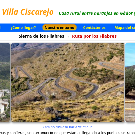
Villa Ciscarejo
Casa rural entre naranjos en Gádor 
l
¿Cómo llegar?
Nuestro entorno
Contáctenos
Mapa del si
Sierra de los Filabres →
Ruta por los Filabres
Camino sinuoso hacia Velefique
cinas y coníferas, son un anuncio de que estamos llegando a los pueblos serr