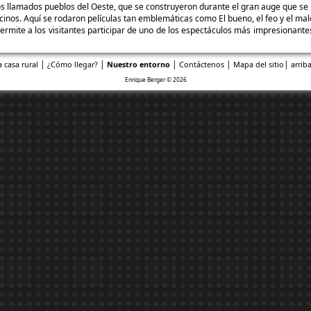
s llamados pueblos del Oeste, que se construyeron durante el gran auge que se
vecinos. Aquí se rodaron películas tan emblemáticas como El bueno, el feo y el ma
 permite a los visitantes participar de uno de los espectáculos más impresionant
|
|
|
|
|
a casa rural
¿Cómo llegar?
Nuestro entorno
Contáctenos
Mapa del sitio
arriba
Enrique Berger © 2026