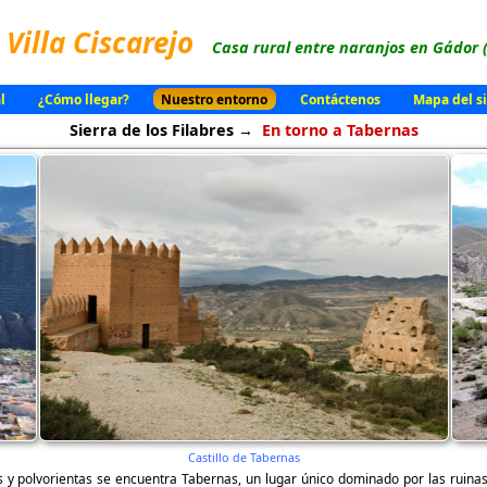
Villa Ciscarejo
Casa rural entre naranjos en Gádor 
l
¿Cómo llegar?
Nuestro entorno
Contáctenos
Mapa del si
Sierra de los Filabres →
En torno a Tabernas
Castillo de Tabernas
 y polvorientas se encuentra Tabernas, un lugar único dominado por las ruina