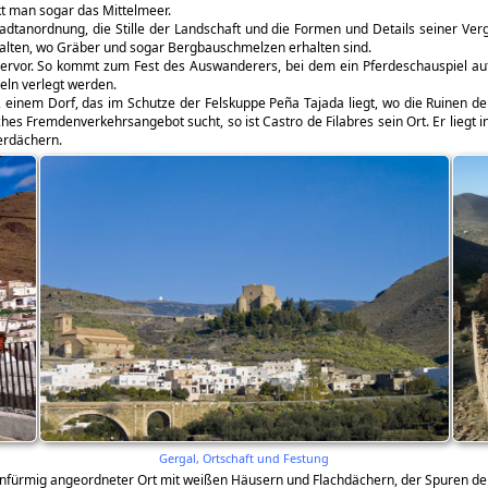
t man sogar das Mittelmeer.
Stadtanordnung, die Stille der Landschaft und die Formen und Details seiner Ve
alten, wo Gräber und sogar Bergbauschmelzen erhalten sind.
 hervor. So kommt zum Fest des Auswanderers, bei dem ein Pferdeschauspiel auf
eln verlegt werden.
, einem Dorf, das im Schutze der Felskuppe Peña Tajada liegt, wo die Ruinen der
hes Fremdenverkehrsangebot sucht, so ist Castro de Filabres sein Ort. Er liegt i
erdächern.
Gergal, Ortschaft und Festung
ssenfürmig angeordneter Ort mit weißen Häusern und Flachdächern, der Spuren der