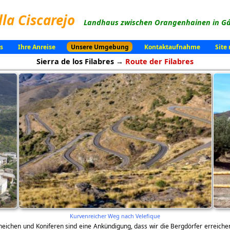
lla Ciscarejo
Landhaus zwischen Orangenhainen in Gá
s
Ihre Anreise
Unsere Umgebung
Kontaktaufnahme
Site
Sierra de los Filabres →
Route der Filabres
Kurvenreicher Weg nach Velefique
neichen und Koniferen sind eine Ankündigung, dass wir die Bergdörfer erreiche