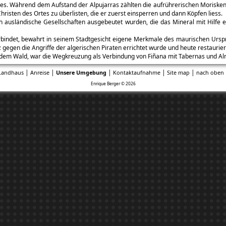
bres. Während dem Aufstand der Alpujarras zählten die aufrührerischen Morisken 
risten des Ortes zu überlisten, die er zuerst einsperren und dann Köpfen liess.
ausländische Gesellschaften ausgebeutet wurden, die das Mineral mit Hilfe e
rbindet, bewahrt in seinem Stadtgesicht eigene Merkmale des maurischen Urspr
gegen die Angriffe der algerischen Piraten errichtet wurde und heute restauriert
dem Wald, war die Wegkreuzung als Verbindung von Fiñana mit Tabernas und Alme
|
|
|
|
|
Landhaus
Anreise
Unsere Umgebung
Kontaktaufnahme
Site map
nach oben 
Enrique Berger © 2026