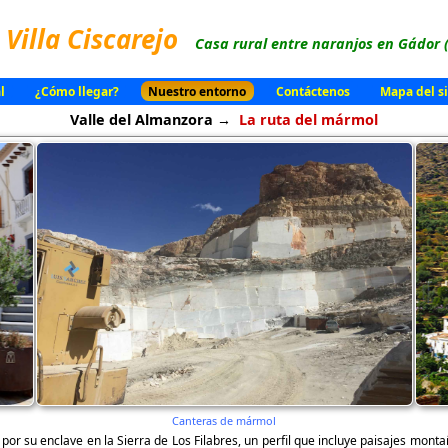
Villa Ciscarejo
Casa rural entre naranjos en Gádor 
l
¿Cómo llegar?
Nuestro entorno
Contáctenos
Mapa del si
Valle del Almanzora →
La ruta del mármol
Canteras de mármol
or su enclave en la Sierra de Los Filabres, un perfil que incluye paisajes monta