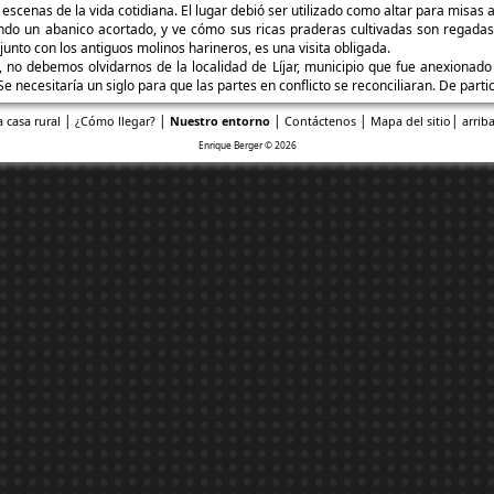
cenas de la vida cotidiana. El lugar debió ser utilizado como altar para misas al 
ando un abanico acortado, y ve cómo sus ricas praderas cultivadas son regada
nto con los antiguos molinos harineros, es una visita obligada.
, no debemos olvidarnos de la localidad de Líjar, municipio que fue anexionado
 Se necesitaría un siglo para que las partes en conflicto se reconciliaran. De parti
|
|
|
|
|
a casa rural
¿Cómo llegar?
Nuestro entorno
Contáctenos
Mapa del sitio
arriba
Enrique Berger © 2026