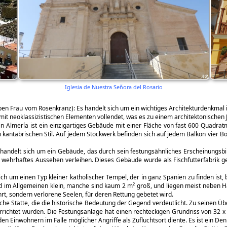
Iglesia de Nuestra Señora del Rosario
en Frau vom Rosenkranz): Es handelt sich um ein wichtiges Architekturdenkmal i
mit neoklassizistischen Elementen vollendet, was es zu einem architektonischen 
 Almería ist ein einzigartiges Gebäude mit einer Fläche von fast 600 Quadrat
im kantabrischen Stil. Auf jedem Stockwerk befinden sich auf jedem Balkon vier 
handelt sich um ein Gebäude, das durch sein festungsähnliches Erscheinungsbild
n wehrhaftes Aussehen verleihen. Dieses Gebäude wurde als Fischfutterfabrik 
sich um einen Typ kleiner katholischer Tempel, der in ganz Spanien zu finden ist
nd im Allgemeinen klein, manche sind kaum 2 m² groß, und liegen meist neben H
t, sondern verlorene Seelen, für deren Rettung gebetet wird.
sche Stätte, die die historische Bedeutung der Gegend verdeutlicht. Zu seine
rrichtet wurden. Die Festungsanlage hat einen rechteckigen Grundriss von 32 x
en Einwohnern im Falle möglicher Angriffe als Zufluchtsort diente. Es ist ein De