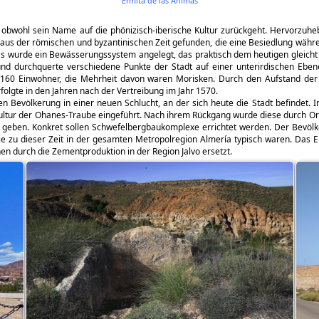
Ermita de las Ánimas
bwohl sein Name auf die phönizisch-iberische Kultur zurückgeht. Hervorzuhebe
us der römischen und byzantinischen Zeit gefunden, die eine Besiedlung währe
Es wurde ein Bewässerungssystem angelegt, das praktisch dem heutigen gleicht 
nd durchquerte verschiedene Punkte der Stadt auf einer unterirdischen Ebene
dt 160 Einwohner, die Mehrheit davon waren Morisken. Durch den Aufstand d
rfolgte in den Jahren nach der Vertreibung im Jahr 1570.
 Bevölkerung in einer neuen Schlucht, an der sich heute die Stadt befindet. Im
tur der Ohanes-Traube eingeführt. Nach ihrem Rückgang wurde diese durch Ora
geben. Konkret sollen Schwefelbergbaukomplexe errichtet werden. Der Bevölke
 zu dieser Zeit in der gesamten Metropolregion Almería typisch waren. Das Erg
en durch die Zementproduktion in der Region Jalvo ersetzt.