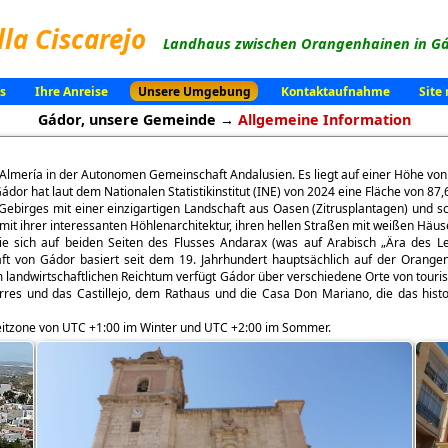
lla Ciscarejo
Landhaus zwischen Orangenhainen in Gá
s
Ihre Anreise
Unsere Umgebung
Kontaktaufnahme
Site
Gádor, unsere Gemeinde →
Allgemeine Information
z Almería in der Autonomen Gemeinschaft Andalusien. Es liegt auf einer Höhe v
dor hat laut dem Nationalen Statistikinstitut (INE) von 2024 eine Fläche von 8
ebirges mit einer einzigartigen Landschaft aus Oasen (Zitrusplantagen) und sc
t mit ihrer interessanten Höhlenarchitektur, ihren hellen Straßen mit weißen Häus
 sich auf beiden Seiten des Flusses Andarax (was auf Arabisch „Ära des Lebe
ft von Gádor basiert seit dem 19. Jahrhundert hauptsächlich auf der Orangenp
landwirtschaftlichen Reichtum verfügt Gádor über verschiedene Orte von touris
Torres und das Castillejo, dem Rathaus und die Casa Don Mariano, die das hi
 Zeitzone von UTC +1:00 im Winter und UTC +2:00 im Sommer.