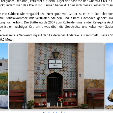
: religiöses Denkmal, errichtet auf dem Hügel der Kaserne der Guardia Civil in 
kt, indem man das Kreuz mit Blumen bedeckt. Anlässlich dieses Festes wird auf
 von Gádor): Die megalithische Nekropole von Gádor ist ein Grabkomplex von
ale Zentralkammer mit vertikalen Steinen und einem Flachdach gehört. D
ng noch erhöht. Die Stätte wurde 2007 zum Kulturdenkmal in der Kategorie Arch
 ist ein wichtiger Ort, um etwas über die Geschichte und Kultur von Gádor
e.
die Wasser zur Verwendung auf den Feldern des Andarax-Tals sammelt. Dieses Stru
9,5 Meter.