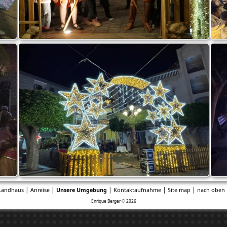
|
|
|
|
|
Landhaus
Anreise
Unsere Umgebung
Kontaktaufnahme
Site map
nach oben 
Enrique Berger © 2026