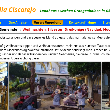
lla Ciscarejo
Landhaus zwischen Orangenhainen in Gá
s
Ihre Anreise
Unsere Umgebung
Kontaktaufnahme
Site
e Gemeinde →
Weihnachten, Silvester, Dreikönige (Navidad, Noc
ieder zu singen und ein spezielles Menü zu essen, das normalerweise Meeresfrü
äufig Weihnachtskrippen und Weihnachtsbäume, meistens aus Kunststoff aus Ma
edem Glockenschlag zwölf Weintrauben isst. Anschließend sagt man „Frohes neues
r, Kaspar und Baltasar bringen den Kindern Geschenke, die diese in ihren Schuhe
it einer Überraschung darin.