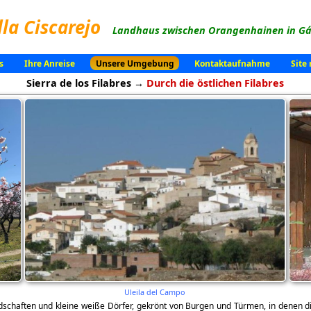
lla Ciscarejo
Landhaus zwischen Orangenhainen in Gád
s
Ihre Anreise
Unsere Umgebung
Kontaktaufnahme
Site
Sierra de los Filabres →
Durch die östlichen Filabres
Uleila del Campo
haften und kleine weiße Dörfer, gekrönt von Burgen und Türmen, in denen die Zei