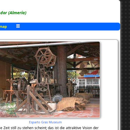
or (Almería)
 map
Esparto Gras Museum
t still zu stehen scheint; das ist die attraktive Vision der