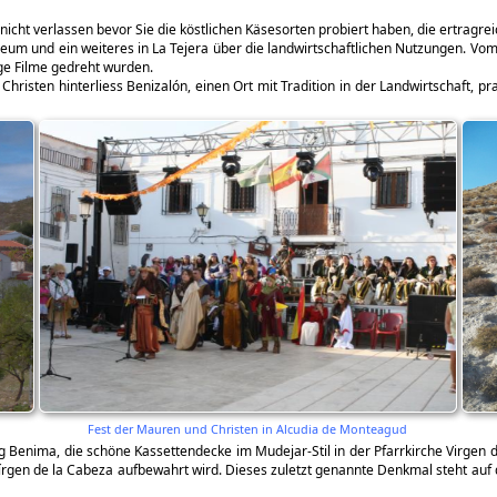
icht verlassen bevor Sie die köstlichen Käsesorten probiert haben, die ertragre
eum und ein weiteres in La Tejera über die landwirtschaftlichen Nutzungen. Vom
ge Filme gedreht wurden.
hristen hinterliess Benizalón, einen Ort mit Tradition in der Landwirtschaft, 
Fest der Mauren und Christen in Alcudia de Monteagud
ng Benima, die schöne Kassettendecke im Mudejar-Stil in der Pfarrkirche Virgen 
Vírgen de la Cabeza aufbewahrt wird. Dieses zuletzt genannte Denkmal steht au