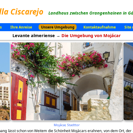
lla Ciscarejo
Landhaus zwischen Orangenhainen in Gá
s
Ihre Anreise
Unsere Umgebung
Kontaktaufnahme
Site
Levante almeriense →
Die Umgebung von Mojácar
Mojácar, Stadttor
hang lässt schon von Weitem die Schönheit Mojácars erahnen, von dem Ort, der 