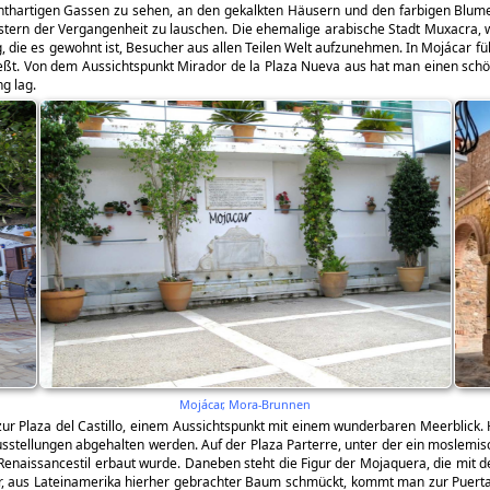
rinthartigen Gassen zu sehen, an den gekalkten Häusern und den farbigen Blum
üstern der Vergangenheit zu lauschen. Die ehemalige arabische Stadt Muxacra,
, die es gewohnt ist, Besucher aus allen Teilen Welt aufzunehmen. In Mojácar fü
ßt. Von dem Aussichtspunkt Mirador de la Plaza Nueva aus hat man einen schöne
g lag.
Mojácar, Mora-Brunnen
 zur Plaza del Castillo, einem Aussichtspunkt mit einem wunderbaren Meerblick. 
usstellungen abgehalten werden. Auf der Plaza Parterre, unter der ein moslemi
Renaissancestil erbaut wurde. Daneben steht die Figur der Mojaquera, die mit d
ter, aus Lateinamerika hierher gebrachter Baum schmückt, kommt man zur Puerta