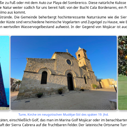
ße zu Fuß oder mit dem Auto zur Playa del Sombrerico. Diese natürliche Kulisse 
ie Natur weiter südlich für uns bereit hält: von der Bucht Cala Bordenares, ein 
palmo aus kommt.
Strände. Die Gemeinde beherbergt hochinteressante Naturräume wie die Sierr
g der Küste sind verschiedene heimische Vogelarten und Zugvögel zu Hause, wie 
 wertvollen Wasservogelbestand aufweist. In der Gegend von Mojácar ist au
Turre, Kirche im neugotischen Mudéjar-Stil des späten 19. Jhd.
täten, einschließlich Golf, das man im Marina Golf Mojácar oder im benachbarten
chaft der Sierra Cabrera auf die fruchtbaren Felder. Der lateinische Ortsname Tu