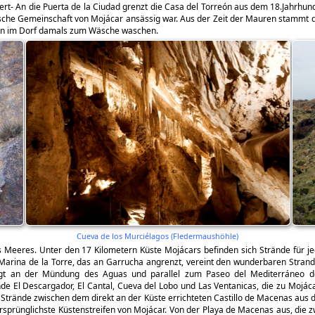
 An die Puerta de la Ciudad grenzt die Casa del Torreón aus dem 18.Jahrhunde
üdische Gemeinschaft von Mojácar ansässig war. Aus der Zeit der Mauren stammt
uen im Dorf damals zum Wäsche waschen.
Cueva de los Murciélagos (Fledermaushöhle)
Meeres. Unter den 17 Kilometern Küste Mojácars befinden sich Strände für je
. Marina de la Torre, das an Garrucha angrenzt, vereint den wunderbaren Stran
liegt an der Mündung des Aguas und parallel zum Paseo del Mediterráneo 
nde El Descargador, El Cantal, Cueva del Lobo und Las Ventanicas, die zu Mojác
Strände zwischen dem direkt an der Küste errichteten Castillo de Macenas aus
ursprünglichste Küstenstreifen von Mojácar. Von der Playa de Macenas aus, di