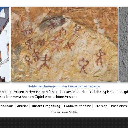
Höhlenzeichnungen in der Cueva de Los Letreros
 Lage mitten in den Bergen fähig, den Besucher das Bild der typischen Bergdö
 sind die verschneiten Gipfel eine schöne Ansicht.
|
|
|
|
|
Landhaus
Anreise
Unsere Umgebung
Kontaktaufnahme
Site map
nach oben 
Enrique Berger © 2026