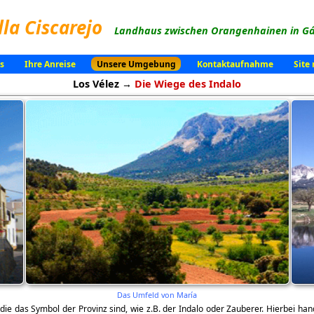
lla Ciscarejo
Landhaus zwischen Orangenhainen in Gá
s
Ihre Anreise
Unsere Umgebung
Kontaktaufnahme
Site
Los Vélez →
Die Wiege des Indalo
Das Umfeld von María
die das Symbol der Provinz sind, wie z.B. der Indalo oder Zauberer. Hierbei han