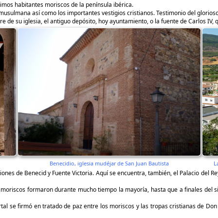
timos habitantes moriscos de la península ibérica.
usulmana así como los importantes vestigios cristianos. Testimonio del glorio
rre de su iglesia, el antiguo depósito, hoy ayuntamiento, o la fuente de Carlos I
Benecidio, iglesia mudéjar de San Juan Bautista
L
es de Benecid y Fuente Victoria. Aquí se encuentra, también, el Palacio del Rey
os moriscos formaron durante mucho tiempo la mayoría, hasta que a finales del s
l se firmó en tratado de paz entre los moriscos y las tropas cristianas de Don Jua