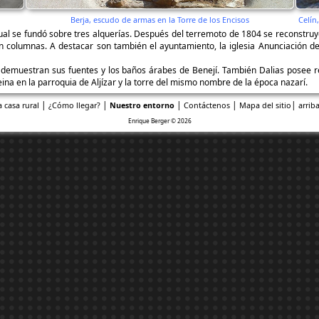
Berja, escudo de armas en la Torre de los Encisos
Celín
ual se fundó sobre tres alquerías. Después del terremoto de 1804 se reconstruyó
on columnas. A destacar son también el ayuntamiento, la iglesia Anunciación de e
e demuestran sus fuentes y los baños árabes de Benejí. También Dalias posee re
a en la parroquia de Aljízar y la torre del mismo nombre de la época nazarí.
|
|
|
|
|
a casa rural
¿Cómo llegar?
Nuestro entorno
Contáctenos
Mapa del sitio
arriba
Enrique Berger © 2026