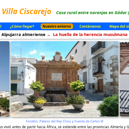
Villa Ciscarejo
Casa rural entre naranjos en Gádor 
l
¿Cómo llegar?
Nuestro entorno
Contáctenos
Mapa del si
Alpujarra almeriense →
La huella de la herencia musulmana
Fondón, Palacio del Rey Chico y Fuente de Carlos VI
s vivió antes de partir hacia África, se extiende entre las provincias Almería 