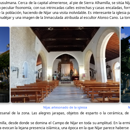
ulmana. Cerca de la capital almeriense, al pie de Sierra Alhamilla, se sitúa Níj
 peculiar fisonomía, con sus intrincadas calles estrechas y casas encaladas, for
la población, haciendo de Níjar una visita inolvidable. Es interesante la iglesia
udéjar y una imagen de la Inmaculada atribuida al escultor Alonso Cano. La tor
Níjar, artesonado de la iglesia
N
esanal de la zona. Las alegres jarapas, objetos de esparto o la cerámica, de 
milla, desde donde se domina el Campo de Níjar en toda su amplitud. En la ermi
 evocan la lejana presencia islámica, una época en la que Níjar parece haberse 