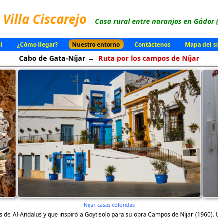
Villa Ciscarejo
Casa rural entre naranjos en Gádor 
l
¿Cómo llegar?
Nuestro entorno
Contáctenos
Mapa del si
Cabo de Gata-Níjar →
Ruta por los campos de Níjar
Nijar, casas coloridas
empos de Al-Andalus y que inspiró a Goytisolo para su obra Campos de Níjar (1960)