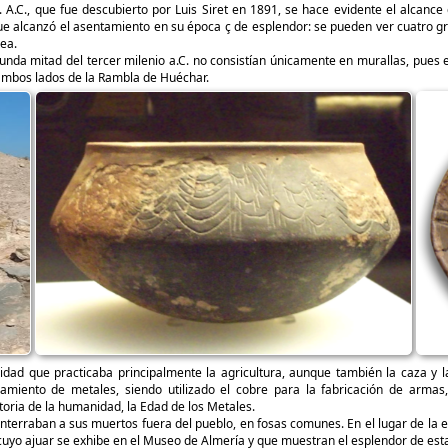
. A.C., que fue descubierto por Luis Siret en 1891, se hace evidente el alcanc
que alcanzó el asentamiento en su época ç de esplendor: se pueden ver cuatro g
ea.
egunda mitad del tercer milenio a.C. no consistían únicamente en murallas, pu
 ambos lados de la Rambla de Huéchar.
dad que practicaba principalmente la agricultura, aunque también la caza y l
amiento de metales, siendo utilizado el cobre para la fabricación de armas,
toria de la humanidad, la Edad de los Metales.
enterraban a sus muertos fuera del pueblo, en fosas comunes. En el lugar de la 
yo ajuar se exhibe en el Museo de Almería y que muestran el esplendor de esta c