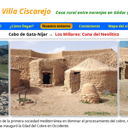
Villa Ciscarejo
Casa rural entre naranjos en Gádor 
l
¿Cómo llegar?
Nuestro entorno
Contáctenos
Mapa del si
Cabo de Gata-Níjar →
Los Millares: Cuna del Neolítico
to de la primera sociedad mediterránea en dominar el procesamiento del cobre, 
 que inauguró la Edad del Cobre en Occidente.