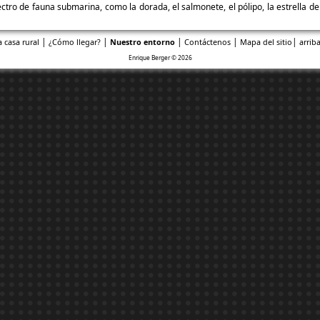
ectro de fauna submarina, como la dorada, el salmonete, el pólipo, la estrella de m
|
|
|
|
|
a casa rural
¿Cómo llegar?
Nuestro entorno
Contáctenos
Mapa del sitio
arriba
Enrique Berger © 2026