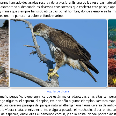
arina han sido declaradas reserva de la biosfera. Es una de las reservas natura
a asombrado al descubrir los diversos ecosistemas que encierra este paisaje ap
y minas que siempre han sido utilizadas por el hombre, donde siempre se ha ma
presionante panorama sobre el fondo marino.
Águila perdicera
amaño pequeño, lo que significa que están mejor adaptadas a las altas temper
rago triguero, el esparto, el espino, etc. son sólo algunos ejemplos. Destaca es
. Los diversos paisajes del parque natural albergan una fauna diversa de anfibio
a víbora chata, el erizo errante, el águila posada, el mochuelo, el zorro, etc. L
 especies, entre ellas el flamenco común, y en la costa, donde podrán avista